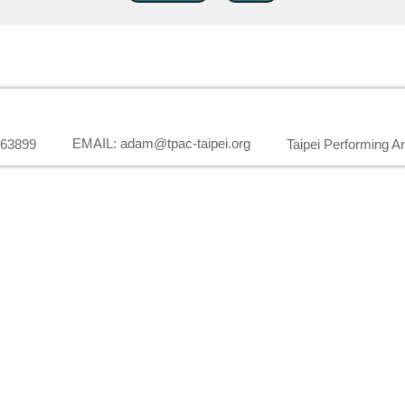
EMAIL: adam@tpac-taipei.org
563899
Taipei Performing A