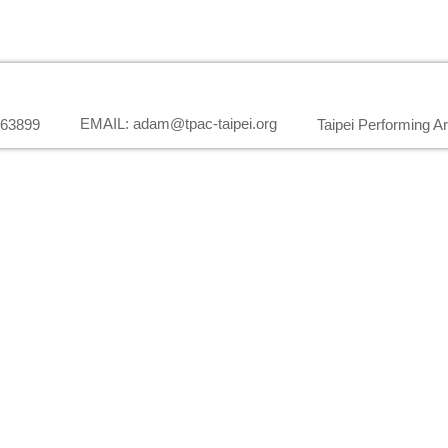
EMAIL: adam@tpac-taipei.org
563899
Taipei Performing A