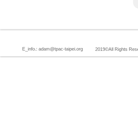
E_info.: adam@tpac-taipei.org
2019©All Rights Res